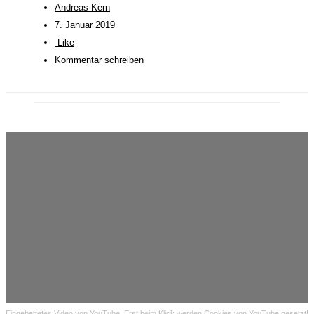
Andreas Kern
7. Januar 2019
Like
Kommentar schreiben
Eingebettetes Video von YouTube. Erst beim Klick werden Cookies von YouTube gesetzt!