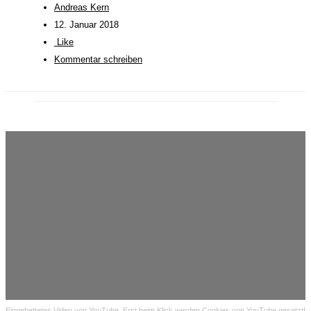
Andreas Kern
12. Januar 2018
Like
Kommentar schreiben
Eingebettetes Video von YouTube. Erst beim Klick werden Cookies von YouTube gesetzt!