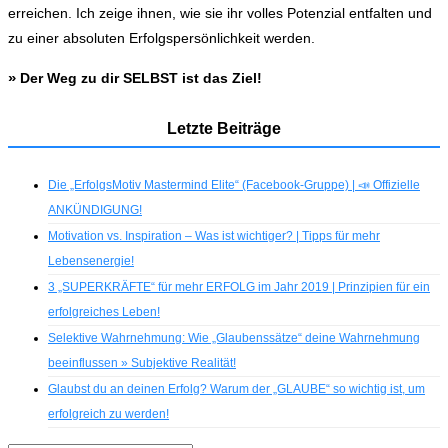
erreichen. Ich zeige ihnen, wie sie ihr volles Potenzial entfalten und
zu einer absoluten Erfolgspersönlichkeit werden.
»
Der Weg zu dir SELBST ist das Ziel!
Letzte Beiträge
Die „ErfolgsMotiv Mastermind Elite“ (Facebook-Gruppe) | 📣 Offizielle
ANKÜNDIGUNG!
Motivation vs. Inspiration – Was ist wichtiger? | Tipps für mehr
Lebensenergie!
3 „SUPERKRÄFTE“ für mehr ERFOLG im Jahr 2019 | Prinzipien für ein
erfolgreiches Leben!
Selektive Wahrnehmung: Wie „Glaubenssätze“ deine Wahrnehmung
beeinflussen » Subjektive Realität!
Glaubst du an deinen Erfolg? Warum der „GLAUBE“ so wichtig ist, um
erfolgreich zu werden!