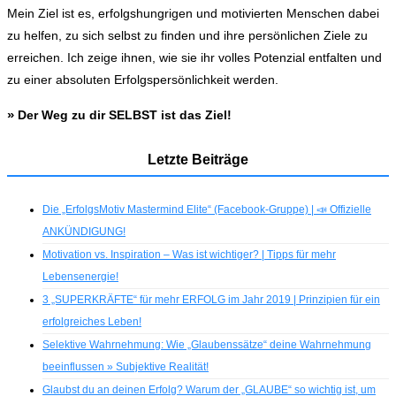
Mein Ziel ist es, erfolgshungrigen und motivierten Menschen dabei
zu helfen, zu sich selbst zu finden und ihre persönlichen Ziele zu
erreichen. Ich zeige ihnen, wie sie ihr volles Potenzial entfalten und
zu einer absoluten Erfolgspersönlichkeit werden.
»
Der Weg zu dir SELBST ist das Ziel!
Letzte Beiträge
Die „ErfolgsMotiv Mastermind Elite“ (Facebook-Gruppe) | 📣 Offizielle
ANKÜNDIGUNG!
Motivation vs. Inspiration – Was ist wichtiger? | Tipps für mehr
Lebensenergie!
3 „SUPERKRÄFTE“ für mehr ERFOLG im Jahr 2019 | Prinzipien für ein
erfolgreiches Leben!
Selektive Wahrnehmung: Wie „Glaubenssätze“ deine Wahrnehmung
beeinflussen » Subjektive Realität!
Glaubst du an deinen Erfolg? Warum der „GLAUBE“ so wichtig ist, um